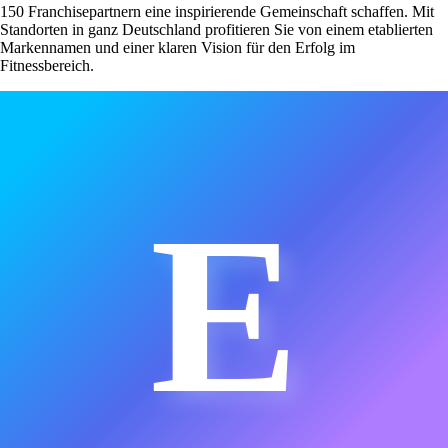
150 Franchisepartnern eine inspirierende Gemeinschaft schaffen. Mit
Standorten in ganz Deutschland profitieren Sie von einem etablierten
Markennamen und einer klaren Vision für den Erfolg im
Fitnessbereich.
E