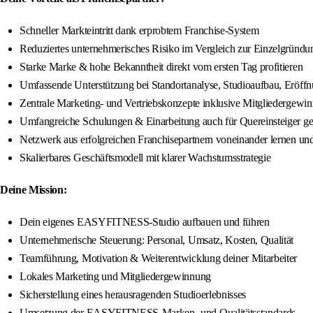
Schneller Markteintritt dank erprobtem Franchise-System
Reduziertes unternehmerisches Risiko im Vergleich zur Einzelgründu
Starke Marke & hohe Bekanntheit direkt vom ersten Tag profitieren
Umfassende Unterstützung bei Standortanalyse, Studioaufbau, Eröff
Zentrale Marketing- und Vertriebskonzepte inklusive Mitgliedergewi
Umfangreiche Schulungen & Einarbeitung auch für Quereinsteiger ge
Netzwerk aus erfolgreichen Franchisepartnern voneinander lernen u
Skalierbares Geschäftsmodell mit klarer Wachstumsstrategie
Deine Mission:
Dein eigenes EASYFITNESS-Studio aufbauen und führen
Unternehmerische Steuerung: Personal, Umsatz, Kosten, Qualität
Teamführung, Motivation & Weiterentwicklung deiner Mitarbeiter
Lokales Marketing und Mitgliedergewinnung
Sicherstellung eines herausragenden Studioerlebnisses
Umsetzung der EASYFITNESS-Marken- und Qualitätsstandards