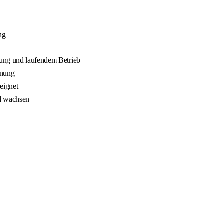
ng
nung und laufendem Betrieb
nnung
eignet
nd wachsen