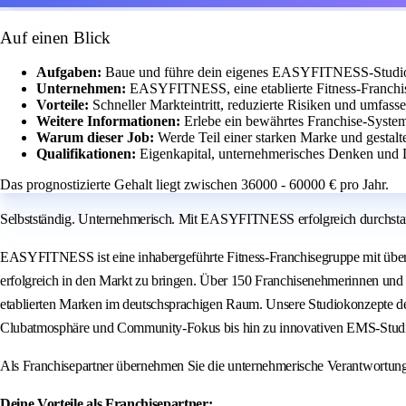
Auf einen Blick
Aufgaben:
Baue und führe dein eigenes EASYFITNESS-Studio m
Unternehmen:
EASYFITNESS, eine etablierte Fitness-Franchis
Vorteile:
Schneller Markteintritt, reduzierte Risiken und umfass
Weitere Informationen:
Erlebe ein bewährtes Franchise-Syste
Warum dieser Job:
Werde Teil einer starken Marke und gestalt
Qualifikationen:
Eigenkapital, unternehmerisches Denken und Le
Das prognostizierte Gehalt liegt zwischen 36000 - 60000 € pro Jahr.
Selbstständig. Unternehmerisch. Mit EASYFITNESS erfolgreich durchstar
EASYFITNESS ist eine inhabergeführte Fitness-Franchisegruppe mit über 2
erfolgreich in den Markt zu bringen. Über 150 Franchisenehmerinnen und 
etablierten Marken im deutschsprachigen Raum. Unsere Studiokonzepte de
Clubatmosphäre und Community-Fokus bis hin zu innovativen EMS-Studi
Als Franchisepartner übernehmen Sie die unternehmerische Verantwortu
Deine Vorteile als Franchisepartner: