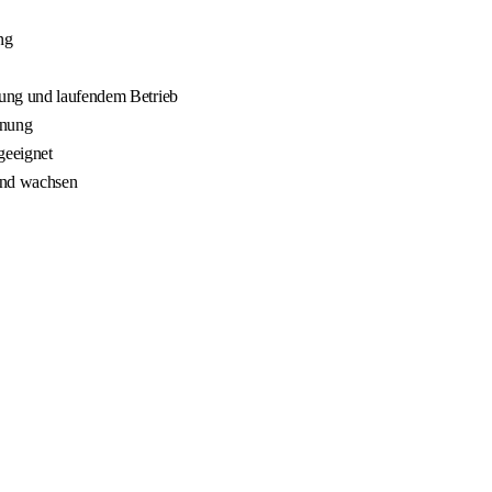
ng
nung und laufendem Betrieb
nnung
geeignet
 und wachsen