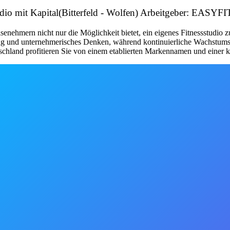
udio mit Kapital(Bitterfeld - Wolfen) Arbeitgeber: EAS
nehmern nicht nur die Möglichkeit bietet, ein eigenes Fitnessstudio 
tung und unternehmerisches Denken, während kontinuierliche Wachstum
schland profitieren Sie von einem etablierten Markennamen und einer kl