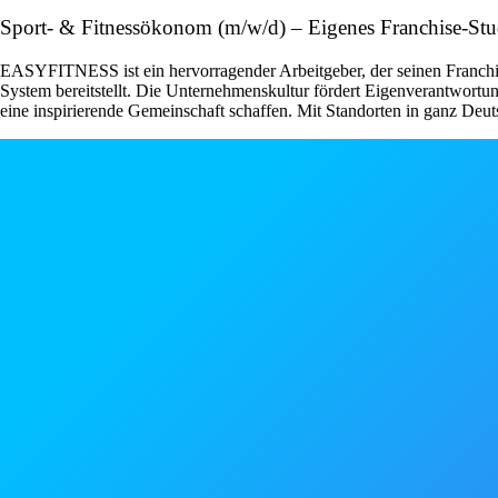
Sport- & Fitnessökonom (m/w/d) – Eigenes Franchise-St
EASYFITNESS ist ein hervorragender Arbeitgeber, der seinen Franchise
System bereitstellt. Die Unternehmenskultur fördert Eigenverantwor
eine inspirierende Gemeinschaft schaffen. Mit Standorten in ganz Deut