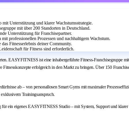
it Unterstützung und klarer Wachstumsstrategie.
egruppe mit über 200 Standorten in Deutschland.
ende Unterstützung für Franchisepartner.
m mit professionellen Prozessen und nachhaltigem Wachstum.
e das Fitnesserlebnis deiner Community.
idenschaft für Fitness sind erforderlich.
ten. EASYFITNESS ist eine inhabergeführte Fitness-Franchisegruppe mit 
are Fitnesskonzepte erfolgreich in den Markt zu bringen. Über 150 Franchi
dürfnisse ab – von personallosen Smart Gyms mit maximaler Prozesseffiz
exklusivem Trainingsanspruch.
g für ein eigenes EASYFITNESS Studio – mit System, Support und klarer