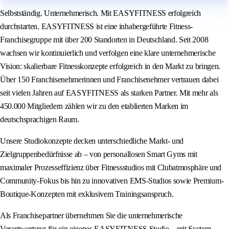
Selbstständig. Unternehmerisch. Mit EASYFITNESS erfolgreich
durchstarten. EASYFITNESS ist eine inhabergeführte Fitness-
Franchisegruppe mit über 200 Standorten in Deutschland. Seit 2008
wachsen wir kontinuierlich und verfolgen eine klare unternehmerische
Vision: skalierbare Fitnesskonzepte erfolgreich in den Markt zu bringen.
Über 150 Franchisenehmerinnen und Franchisenehmer vertrauen dabei
seit vielen Jahren auf EASYFITNESS als starken Partner. Mit mehr als
450.000 Mitgliedern zählen wir zu den etablierten Marken im
deutschsprachigen Raum.
Unsere Studiokonzepte decken unterschiedliche Markt- und
Zielgruppenbedürfnisse ab – von personallosen Smart Gyms mit
maximaler Prozesseffizienz über Fitnessstudios mit Clubatmosphäre und
Community-Fokus bis hin zu innovativen EMS-Studios sowie Premium-
Boutique-Konzepten mit exklusivem Trainingsanspruch.
Als Franchisepartner übernehmen Sie die unternehmerische
Verantwortung für ein eigenes EASYFITNESS Studio – mit System,