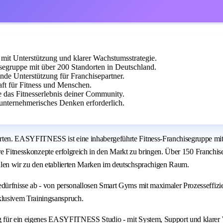
it Unterstützung und klarer Wachstumsstrategie.
egruppe mit über 200 Standorten in Deutschland.
ende Unterstützung für Franchisepartner.
aft für Fitness und Menschen.
e das Fitnesserlebnis deiner Community.
unternehmerisches Denken erforderlich.
ten. EASYFITNESS ist eine inhabergeführte Fitness-Franchisegruppe mit 
are Fitnesskonzepte erfolgreich in den Markt zu bringen. Über 150 Franchi
len wir zu den etablierten Marken im deutschsprachigen Raum.
dürfnisse ab - von personallosen Smart Gyms mit maximaler Prozesseffiz
lusivem Trainingsanspruch.
g für ein eigenes EASYFITNESS Studio - mit System, Support und klarer