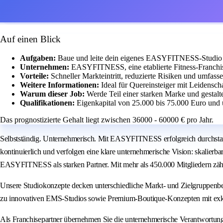
Auf einen Blick
Aufgaben:
Baue und leite dein eigenes EASYFITNESS-Studio m
Unternehmen:
EASYFITNESS, eine etablierte Fitness-Franchis
Vorteile:
Schneller Markteintritt, reduzierte Risiken und umfass
Weitere Informationen:
Ideal für Quereinsteiger mit Leidensch
Warum dieser Job:
Werde Teil einer starken Marke und gestalt
Qualifikationen:
Eigenkapital von 25.000 bis 75.000 Euro und 
Das prognostizierte Gehalt liegt zwischen 36000 - 60000 € pro Jahr.
Selbstständig. Unternehmerisch. Mit EASYFITNESS erfolgreich durchstar
kontinuierlich und verfolgen eine klare unternehmerische Vision: skalierb
EASYFITNESS als starken Partner. Mit mehr als 450.000 Mitgliedern zäh
Unsere Studiokonzepte decken unterschiedliche Markt- und Zielgruppenbe
zu innovativen EMS-Studios sowie Premium-Boutique-Konzepten mit exk
Als Franchisepartner übernehmen Sie die unternehmerische Verantwortun