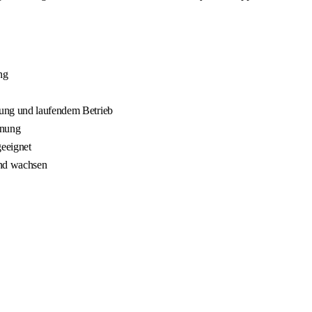
ng
nung und laufendem Betrieb
nnung
geeignet
und wachsen