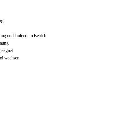
ng
nung und laufendem Betrieb
nnung
geeignet
und wachsen