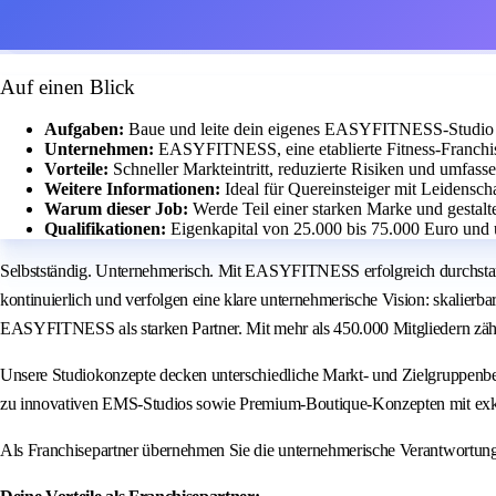
Auf einen Blick
Aufgaben:
Baue und leite dein eigenes EASYFITNESS-Studio m
Unternehmen:
EASYFITNESS, eine etablierte Fitness-Franchis
Vorteile:
Schneller Markteintritt, reduzierte Risiken und umfass
Weitere Informationen:
Ideal für Quereinsteiger mit Leidensch
Warum dieser Job:
Werde Teil einer starken Marke und gestalt
Qualifikationen:
Eigenkapital von 25.000 bis 75.000 Euro und 
Selbstständig. Unternehmerisch. Mit EASYFITNESS erfolgreich durchstar
kontinuierlich und verfolgen eine klare unternehmerische Vision: skalierb
EASYFITNESS als starken Partner. Mit mehr als 450.000 Mitgliedern zäh
Unsere Studiokonzepte decken unterschiedliche Markt- und Zielgruppenbe
zu innovativen EMS-Studios sowie Premium-Boutique-Konzepten mit exk
Als Franchisepartner übernehmen Sie die unternehmerische Verantwortun