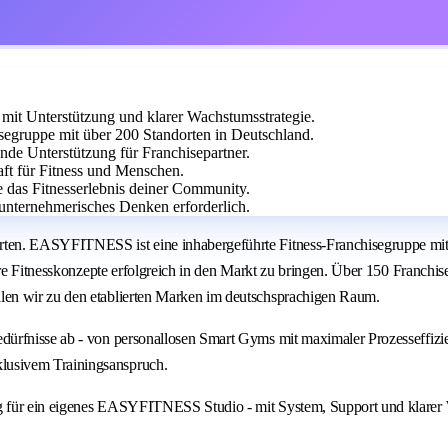
it Unterstützung und klarer Wachstumsstrategie.
egruppe mit über 200 Standorten in Deutschland.
ende Unterstützung für Franchisepartner.
aft für Fitness und Menschen.
e das Fitnesserlebnis deiner Community.
unternehmerisches Denken erforderlich.
ten. EASYFITNESS ist eine inhabergeführte Fitness-Franchisegruppe mit 
are Fitnesskonzepte erfolgreich in den Markt zu bringen. Über 150 Franchi
len wir zu den etablierten Marken im deutschsprachigen Raum.
dürfnisse ab - von personallosen Smart Gyms mit maximaler Prozesseffiz
lusivem Trainingsanspruch.
g für ein eigenes EASYFITNESS Studio - mit System, Support und klarer