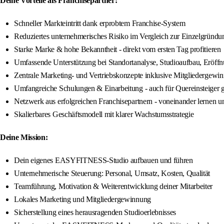
Deine Vorteile als Franchisepartner:
Schneller Markteintritt dank erprobtem Franchise-System
Reduziertes unternehmerisches Risiko im Vergleich zur Einzelgründu
Starke Marke & hohe Bekanntheit - direkt vom ersten Tag profitieren
Umfassende Unterstützung bei Standortanalyse, Studioaufbau, Eröff
Zentrale Marketing- und Vertriebskonzepte inklusive Mitgliedergewi
Umfangreiche Schulungen & Einarbeitung - auch für Quereinsteiger 
Netzwerk aus erfolgreichen Franchisepartnern - voneinander lernen 
Skalierbares Geschäftsmodell mit klarer Wachstumsstrategie
Deine Mission:
Dein eigenes EASYFITNESS-Studio aufbauen und führen
Unternehmerische Steuerung: Personal, Umsatz, Kosten, Qualität
Teamführung, Motivation & Weiterentwicklung deiner Mitarbeiter
Lokales Marketing und Mitgliedergewinnung
Sicherstellung eines herausragenden Studioerlebnisses