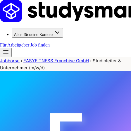
Alles für deine Karriere
Für Arbeitgeber
Job finden
Jobbörse
›
EASYFITNESS Franchise GmbH
›
Studioleiter &
Unternehmer (m/w/d)…