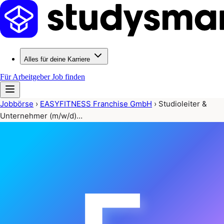
Alles für deine Karriere
Für Arbeitgeber
Job finden
Jobbörse
›
EASYFITNESS Franchise GmbH
›
Studioleiter &
Unternehmer (m/w/d)…