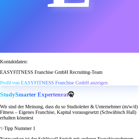
Kontaktdaten:
EASYFITNESS Franchise GmbH Recruiting-Team
Profil von EASYFITNESS Franchise GmbH anzeigen
StudySmarter Expertenrat
🤫
Wir sind der Meinung, dass du so Studioleiter & Unternehmer (m/w/d)
Fitness – Eigenes Franchise, Kapital vorausgesetzt (Schwäbisch Hall)
erhalten könntest
✨
Tipp Nummer 1
Netzwerken ist der Schlüssel! Sprich mit anderen Franchisenehmern