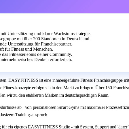
it Unterstützung und klarer Wachstumsstrategie.
egruppe mit über 200 Standorten in Deutschland.
ende Unterstützung für Franchisepartner.
aft für Fitness und Menschen.
e das Fitnesserlebnis deiner Community.
unternehmerisches Denken erforderlich.
ten. EASYFITNESS ist eine inhabergeführte Fitness-Franchisegruppe mit 
are Fitnesskonzepte erfolgreich in den Markt zu bringen. Über 150 Franchi
len wir zu den etablierten Marken im deutschsprachigen Raum.
dürfnisse ab - von personallosen Smart Gyms mit maximaler Prozesseffiz
lusivem Trainingsanspruch.
g für ein eigenes EASYFITNESS Studio - mit System, Support und klarer