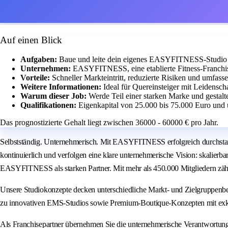
Auf einen Blick
Aufgaben:
Baue und leite dein eigenes EASYFITNESS-Studio m
Unternehmen:
EASYFITNESS, eine etablierte Fitness-Franchis
Vorteile:
Schneller Markteintritt, reduzierte Risiken und umfass
Weitere Informationen:
Ideal für Quereinsteiger mit Leidensch
Warum dieser Job:
Werde Teil einer starken Marke und gestalt
Qualifikationen:
Eigenkapital von 25.000 bis 75.000 Euro und 
Das prognostizierte Gehalt liegt zwischen 36000 - 60000 € pro Jahr.
Selbstständig. Unternehmerisch. Mit EASYFITNESS erfolgreich durchstar
kontinuierlich und verfolgen eine klare unternehmerische Vision: skalierb
EASYFITNESS als starken Partner. Mit mehr als 450.000 Mitgliedern zäh
Unsere Studiokonzepte decken unterschiedliche Markt- und Zielgruppenbe
zu innovativen EMS-Studios sowie Premium-Boutique-Konzepten mit exk
Als Franchisepartner übernehmen Sie die unternehmerische Verantwortun