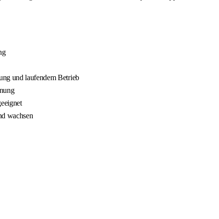
ng
nung und laufendem Betrieb
nnung
geeignet
und wachsen