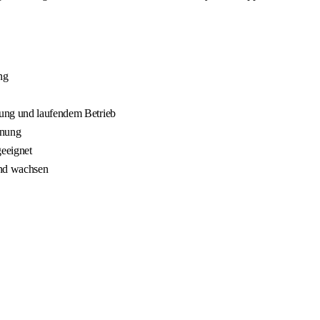
ng
nung und laufendem Betrieb
nnung
geeignet
und wachsen