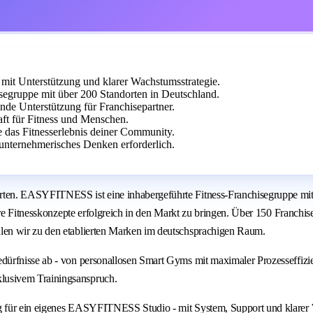
it Unterstützung und klarer Wachstumsstrategie.
egruppe mit über 200 Standorten in Deutschland.
ende Unterstützung für Franchisepartner.
aft für Fitness und Menschen.
e das Fitnesserlebnis deiner Community.
unternehmerisches Denken erforderlich.
ten. EASYFITNESS ist eine inhabergeführte Fitness-Franchisegruppe mit 
are Fitnesskonzepte erfolgreich in den Markt zu bringen. Über 150 Franchi
len wir zu den etablierten Marken im deutschsprachigen Raum.
dürfnisse ab - von personallosen Smart Gyms mit maximaler Prozesseffiz
lusivem Trainingsanspruch.
g für ein eigenes EASYFITNESS Studio - mit System, Support und klarer