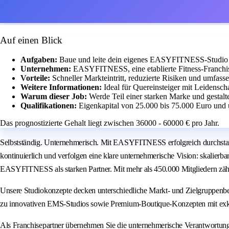
Auf einen Blick
Aufgaben:
Baue und leite dein eigenes EASYFITNESS-Studio m
Unternehmen:
EASYFITNESS, eine etablierte Fitness-Franchis
Vorteile:
Schneller Markteintritt, reduzierte Risiken und umfass
Weitere Informationen:
Ideal für Quereinsteiger mit Leidensch
Warum dieser Job:
Werde Teil einer starken Marke und gestalt
Qualifikationen:
Eigenkapital von 25.000 bis 75.000 Euro und 
Das prognostizierte Gehalt liegt zwischen 36000 - 60000 € pro Jahr.
Selbstständig. Unternehmerisch. Mit EASYFITNESS erfolgreich durchstar
kontinuierlich und verfolgen eine klare unternehmerische Vision: skalierb
EASYFITNESS als starken Partner. Mit mehr als 450.000 Mitgliedern zäh
Unsere Studiokonzepte decken unterschiedliche Markt- und Zielgruppenbe
zu innovativen EMS-Studios sowie Premium-Boutique-Konzepten mit exk
Als Franchisepartner übernehmen Sie die unternehmerische Verantwortun