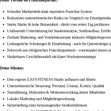
Deine Vorteile als Franchisepartner:
Schneller Markteintritt dank erprobtem Franchise-System
Reduziertes unternehmerisches Risiko im Vergleich zur Einzelgründu
Starke Marke & hohe Bekanntheit - direkt vom ersten Tag profitieren
Umfassende Unterstützung bei Standortanalyse, Studioaufbau, Eröff
Zentrale Marketing- und Vertriebskonzepte inklusive Mitgliedergewi
Umfangreiche Schulungen & Einarbeitung - auch für Quereinsteiger 
Netzwerk aus erfolgreichen Franchisepartnern - voneinander lernen 
Skalierbares Geschäftsmodell mit klarer Wachstumsstrategie
Deine Mission:
Dein eigenes EASYFITNESS-Studio aufbauen und führen
Unternehmerische Steuerung: Personal, Umsatz, Kosten, Qualität
Teamführung, Motivation & Weiterentwicklung deiner Mitarbeiter
Lokales Marketing und Mitgliedergewinnung
Sicherstellung eines herausragenden Studioerlebnisses