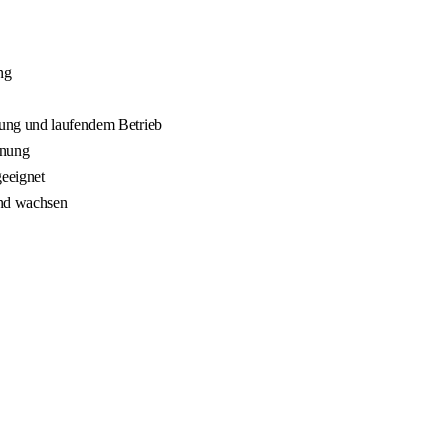
ng
nung und laufendem Betrieb
nnung
geeignet
und wachsen