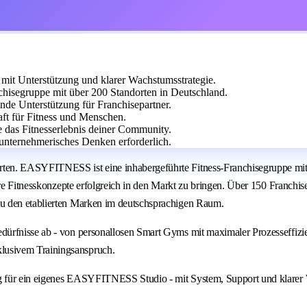
it Unterstützung und klarer Wachstumsstrategie.
isegruppe mit über 200 Standorten in Deutschland.
ende Unterstützung für Franchisepartner.
aft für Fitness und Menschen.
e das Fitnesserlebnis deiner Community.
unternehmerisches Denken erforderlich.
ten. EASYFITNESS ist eine inhabergeführte Fitness-Franchisegruppe mit 
are Fitnesskonzepte erfolgreich in den Markt zu bringen. Über 150 Franchi
u den etablierten Marken im deutschsprachigen Raum.
dürfnisse ab - von personallosen Smart Gyms mit maximaler Prozesseffiz
lusivem Trainingsanspruch.
g für ein eigenes EASYFITNESS Studio - mit System, Support und klarer