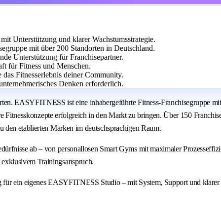
it Unterstützung und klarer Wachstumsstrategie.
egruppe mit über 200 Standorten in Deutschland.
ende Unterstützung für Franchisepartner.
aft für Fitness und Menschen.
e das Fitnesserlebnis deiner Community.
unternehmerisches Denken erforderlich.
ten. EASYFITNESS ist eine inhabergeführte Fitness-Franchisegruppe mit 
are Fitnesskonzepte erfolgreich in den Markt zu bringen. Über 150 Franchi
u den etablierten Marken im deutschsprachigen Raum.
dürfnisse ab – von personallosen Smart Gyms mit maximaler Prozesseffiz
exklusivem Trainingsanspruch.
g für ein eigenes EASYFITNESS Studio – mit System, Support und klarer