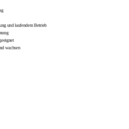
ng
nung und laufendem Betrieb
nnung
geeignet
 und wachsen