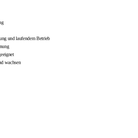
ng
nung und laufendem Betrieb
nnung
geeignet
und wachsen