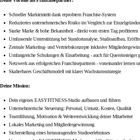
Deine Vorteile als Franchisepartner:
Schneller Markteintritt dank erprobtem Franchise-System
Reduziertes unternehmerisches Risiko im Vergleich zur Einzelgründu
Starke Marke & hohe Bekanntheit - direkt vom ersten Tag profitieren
Umfassende Unterstützung bei Standortanalyse, Studioaufbau, Eröff
Zentrale Marketing- und Vertriebskonzepte inklusive Mitgliedergewi
Umfangreiche Schulungen & Einarbeitung - auch für Quereinsteiger 
Netzwerk aus erfolgreichen Franchisepartnern - voneinander lernen 
Skalierbares Geschäftsmodell mit klarer Wachstumsstrategie
Deine Mission:
Dein eigenes EASYFITNESS-Studio aufbauen und führen
Unternehmerische Steuerung: Personal, Umsatz, Kosten, Qualität
Teamführung, Motivation & Weiterentwicklung deiner Mitarbeiter
Lokales Marketing und Mitgliedergewinnung
Sicherstellung eines herausragenden Studioerlebnisses