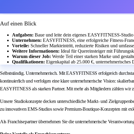
Auf einen Blick
Aufgaben:
Baue und leite dein eigenes EASYFITNESS-Studio m
Unternehmen:
EASYFITNESS, eine erfolgreiche Fitness-Franch
Vorteile:
Schneller Markteintritt, reduzierte Risiken und umfass
Weitere Informationen:
Ideal für Quereinsteiger mit Führung
Warum dieser Job:
Werde Teil einer starken Marke und gestalt
Qualifikationen:
Eigenkapital ab 25.000 €, unternehmerisches 
Selbstständig. Unternehmerisch. Mit EASYFITNESS erfolgreich durchstar
kontinuierlich und verfolgen eine klare unternehmerische Vision: skalierb
EASYFITNESS als starken Partner. Mit mehr als Mitgliedern zählen wir z
Unsere Studiokonzepte decken unterschiedliche Markt- und Zielgruppenbe
zu innovativen EMS-Studios sowie Premium-Boutique-Konzepten mit exk
Als Franchisepartner übernehmen Sie die unternehmerische Verantwortun