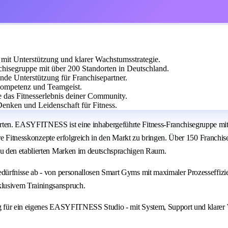
it Unterstützung und klarer Wachstumsstrategie.
isegruppe mit über 200 Standorten in Deutschland.
ende Unterstützung für Franchisepartner.
skompetenz und Teamgeist.
e das Fitnesserlebnis deiner Community.
Denken und Leidenschaft für Fitness.
ten. EASYFITNESS ist eine inhabergeführte Fitness-Franchisegruppe mit 
are Fitnesskonzepte erfolgreich in den Markt zu bringen. Über 150 Franchi
u den etablierten Marken im deutschsprachigen Raum.
dürfnisse ab - von personallosen Smart Gyms mit maximaler Prozesseffiz
lusivem Trainingsanspruch.
g für ein eigenes EASYFITNESS Studio - mit System, Support und klarer