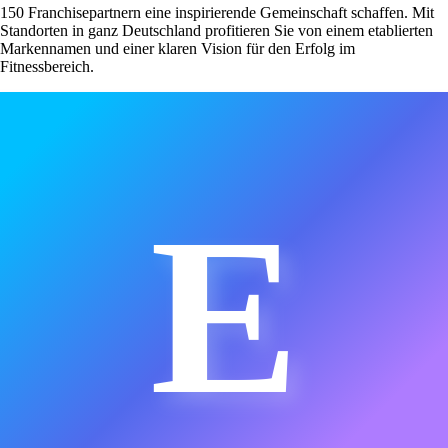
150 Franchisepartnern eine inspirierende Gemeinschaft schaffen. Mit
Standorten in ganz Deutschland profitieren Sie von einem etablierten
Markennamen und einer klaren Vision für den Erfolg im
Fitnessbereich.
E