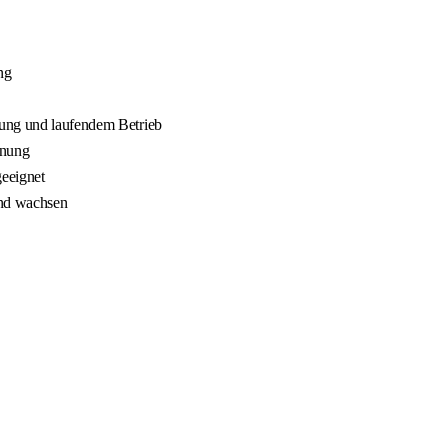
ng
nung und laufendem Betrieb
nnung
geeignet
und wachsen