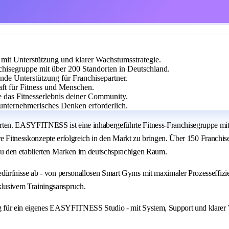
it Unterstützung und klarer Wachstumsstrategie.
isegruppe mit über 200 Standorten in Deutschland.
ende Unterstützung für Franchisepartner.
aft für Fitness und Menschen.
e das Fitnesserlebnis deiner Community.
unternehmerisches Denken erforderlich.
ten. EASYFITNESS ist eine inhabergeführte Fitness-Franchisegruppe mit 
are Fitnesskonzepte erfolgreich in den Markt zu bringen. Über 150 Franchi
u den etablierten Marken im deutschsprachigen Raum.
dürfnisse ab - von personallosen Smart Gyms mit maximaler Prozesseffiz
lusivem Trainingsanspruch.
g für ein eigenes EASYFITNESS Studio - mit System, Support und klarer