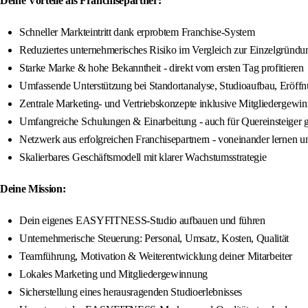
Deine Vorteile als Franchisepartner:
Schneller Markteintritt dank erprobtem Franchise-System
Reduziertes unternehmerisches Risiko im Vergleich zur Einzelgründu
Starke Marke & hohe Bekanntheit - direkt vom ersten Tag profitieren
Umfassende Unterstützung bei Standortanalyse, Studioaufbau, Eröff
Zentrale Marketing- und Vertriebskonzepte inklusive Mitgliedergewi
Umfangreiche Schulungen & Einarbeitung - auch für Quereinsteiger 
Netzwerk aus erfolgreichen Franchisepartnern - voneinander lernen 
Skalierbares Geschäftsmodell mit klarer Wachstumsstrategie
Deine Mission:
Dein eigenes EASYFITNESS-Studio aufbauen und führen
Unternehmerische Steuerung: Personal, Umsatz, Kosten, Qualität
Teamführung, Motivation & Weiterentwicklung deiner Mitarbeiter
Lokales Marketing und Mitgliedergewinnung
Sicherstellung eines herausragenden Studioerlebnisses