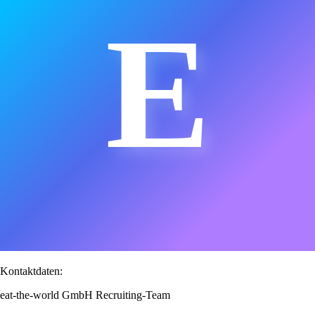
E
Kontaktdaten:
eat-the-world GmbH Recruiting-Team