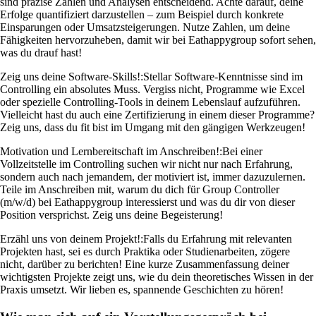
sind präzise Zahlen und Analysen entscheidend. Achte darauf, deine
Erfolge quantifiziert darzustellen – zum Beispiel durch konkrete
Einsparungen oder Umsatzsteigerungen. Nutze Zahlen, um deine
Fähigkeiten hervorzuheben, damit wir bei Eathappygroup sofort sehen,
was du drauf hast!
Zeig uns deine Software-Skills!:
Stellar Software-Kenntnisse sind im
Controlling ein absolutes Muss. Vergiss nicht, Programme wie Excel
oder spezielle Controlling-Tools in deinem Lebenslauf aufzuführen.
Vielleicht hast du auch eine Zertifizierung in einem dieser Programme?
Zeig uns, dass du fit bist im Umgang mit den gängigen Werkzeugen!
Motivation und Lernbereitschaft im Anschreiben!:
Bei einer
Vollzeitstelle im Controlling suchen wir nicht nur nach Erfahrung,
sondern auch nach jemandem, der motiviert ist, immer dazuzulernen.
Teile im Anschreiben mit, warum du dich für Group Controller
(m/w/d) bei Eathappygroup interessierst und was du dir von dieser
Position versprichst. Zeig uns deine Begeisterung!
Erzähl uns von deinem Projekt!:
Falls du Erfahrung mit relevanten
Projekten hast, sei es durch Praktika oder Studienarbeiten, zögere
nicht, darüber zu berichten! Eine kurze Zusammenfassung deiner
wichtigsten Projekte zeigt uns, wie du dein theoretisches Wissen in der
Praxis umsetzt. Wir lieben es, spannende Geschichten zu hören!