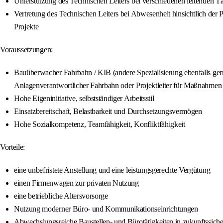
Unterstützung des Technischen Leiters bei verschiedenen leitenden Tä
Vertretung des Technischen Leiters bei Abwesenheit hinsichtlich der 
Projekte
Voraussetzungen:
Bauüberwacher Fahrbahn / KIB (andere Spezialisierung ebenfalls gerne
Anlagenverantwortlicher Fahrbahn oder Projektleiter für Maßnahm
Hohe Eigeninitiative, selbstständiger Arbeitsstil
Einsatzbereitschaft, Belastbarkeit und Durchsetzungsvermögen
Hohe Sozialkompetenz, Teamfähigkeit, Konfliktfähigkeit
Vorteile:
eine unbefristete Anstellung und eine leistungsgerechte Vergütung
einen Firmenwagen zur privaten Nutzung
eine betriebliche Altersvorsorge
Nutzung moderner Büro- und Kommunikationseinrichtungen
Abwechslungsreiche Baustellen- und Bürotätigkeiten in zukunftssich