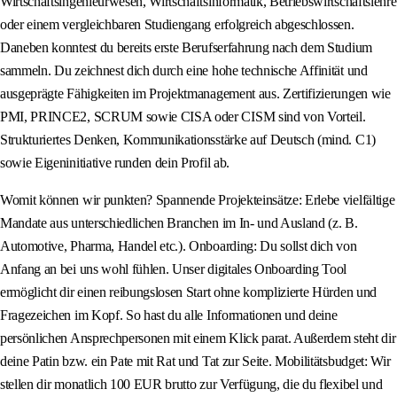
Wirtschaftsingenieurwesen, Wirtschaftsinformatik, Betriebswirtschaftslehre
oder einem vergleichbaren Studiengang erfolgreich abgeschlossen.
Daneben konntest du bereits erste Berufserfahrung nach dem Studium
sammeln. Du zeichnest dich durch eine hohe technische Affinität und
ausgeprägte Fähigkeiten im Projektmanagement aus. Zertifizierungen wie
PMI, PRINCE2, SCRUM sowie CISA oder CISM sind von Vorteil.
Strukturiertes Denken, Kommunikationsstärke auf Deutsch (mind. C1)
sowie Eigeninitiative runden dein Profil ab.
Womit können wir punkten? Spannende Projekteinsätze: Erlebe vielfältige
Mandate aus unterschiedlichen Branchen im In- und Ausland (z. B.
Automotive, Pharma, Handel etc.). Onboarding: Du sollst dich von
Anfang an bei uns wohl fühlen. Unser digitales Onboarding Tool
ermöglicht dir einen reibungslosen Start ohne komplizierte Hürden und
Fragezeichen im Kopf. So hast du alle Informationen und deine
persönlichen Ansprechpersonen mit einem Klick parat. Außerdem steht dir
deine Patin bzw. ein Pate mit Rat und Tat zur Seite. Mobilitätsbudget: Wir
stellen dir monatlich 100 EUR brutto zur Verfügung, die du flexibel und