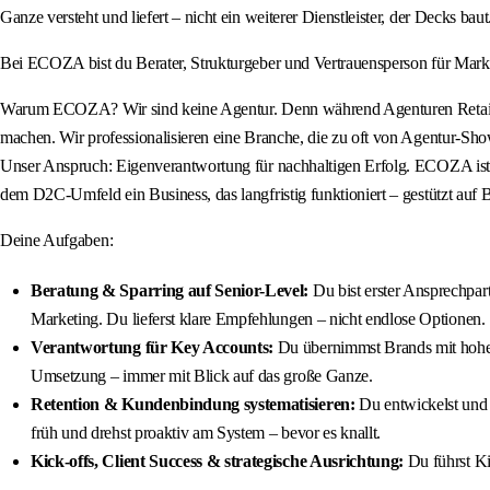
Ganze versteht und liefert – nicht ein weiterer Dienstleister, der Decks baut
Bei ECOZA bist du Berater, Strukturgeber und Vertrauensperson für Marken,
Warum ECOZA? Wir sind keine Agentur. Denn während Agenturen Retainer
machen. Wir professionalisieren eine Branche, die zu oft von Agentur-Show
Unser Anspruch: Eigenverantwortung für nachhaltigen Erfolg. ECOZA ist
dem D2C-Umfeld ein Business, das langfristig funktioniert – gestützt a
Deine Aufgaben:
Beratung & Sparring auf Senior-Level:
Du bist erster Ansprechpa
Marketing. Du lieferst klare Empfehlungen – nicht endlose Optionen.
Verantwortung für Key Accounts:
Du übernimmst Brands mit hohem 8
Umsetzung – immer mit Blick auf das große Ganze.
Retention & Kundenbindung systematisieren:
Du entwickelst und i
früh und drehst proaktiv am System – bevor es knallt.
Kick-offs, Client Success & strategische Ausrichtung:
Du führst Kic