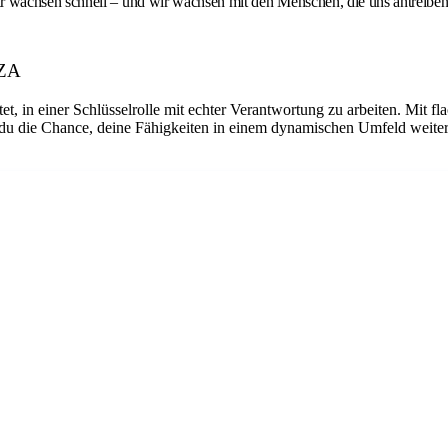
achsen schnell – und wir wachsen mit den Menschen, die uns antreiben. W
OZA
et, in einer Schlüsselrolle mit echter Verantwortung zu arbeiten. Mit f
du die Chance, deine Fähigkeiten in einem dynamischen Umfeld weiterz