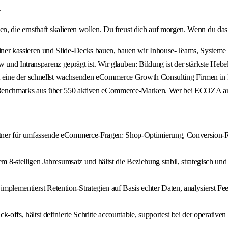
.
 die ernsthaft skalieren wollen. Du freust dich auf morgen. Wenn du das k
 kassieren und Slide-Decks bauen, bauen wir Inhouse-Teams, Systeme u
 und Intransparenz geprägt ist. Wir glauben: Bildung ist der stärkste Heb
 eine der schnellst wachsenden eCommerce Growth Consulting Firmen in 
uf Benchmarks aus über 550 aktiven eCommerce-Marken. Wer bei ECOZA arb
rtner für umfassende eCommerce-Fragen: Shop-Optimierung, Conversion-R
-stelligen Jahresumsatz und hältst die Beziehung stabil, strategisch und
mplementierst Retention-Strategien auf Basis echter Daten, analysierst Fe
k-offs, hältst definierte Schritte accountable, supportest bei der operative