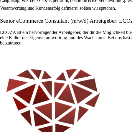
Langfristig: Wer bei ECOZA performt, bekommt echte Verantwortung. Wir w
Verantwortung und Kundenerfolg definierst, sollten wir sprechen.
Senior eCommerce Consultant (m/w/d) Arbeitgeber: EC
ECOZA ist ein hervorragender Arbeitgeber, der dir die Möglichkeit biet
eine Kultur der Eigenverantwortung und des Wachstums. Bei uns hast 
beizutragen.