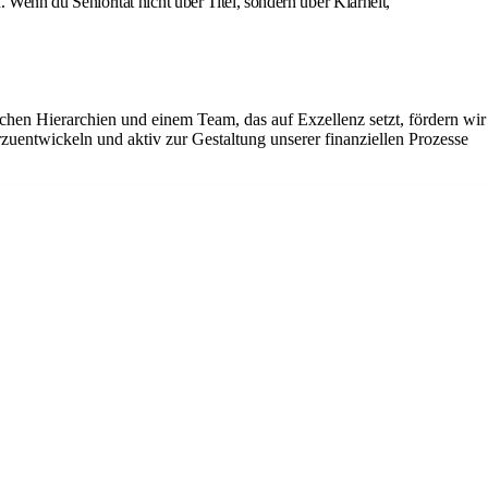
enn du Seniorität nicht über Titel, sondern über Klarheit,
lachen Hierarchien und einem Team, das auf Exzellenz setzt, fördern wir
uentwickeln und aktiv zur Gestaltung unserer finanziellen Prozesse