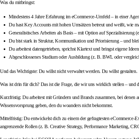
Was du mitbringst:
Mindestens 4 Jahre Erfahrung im eCommerce-Umfeld – in einer Agen
Du hast Key Accounts mit hohen Umsätzen betreut und weißt, wie man 
Generalistisches Arbeiten als Basis – mit Option auf Spezialisierung (
Du bist stark in Struktur, Kommunikation und Priorisierung – und ble
Du arbeitest datengetrieben, sprichst Klartext und bringst eigene Ide
Abgeschlossenes Studium oder Ausbildung (z. B. BWL oder vergleichb
Und das Wichtigste: Du willst nicht verwaltet werden. Du willst gestalten.
Was ist drin für dich? Das ist die Frage, die wir uns wirklich stellen – und 
Kurzfristig: Du arbeitest mit Gründern und Brands zusammen, bei denen
Wissensvorsprung geben, den du woanders nicht bekommst.
Mittelfristig: Du entwickelst dich zu einem der gefragtesten eCommerce-Exp
angrenzende Rollen (z. B. Creative Strategy, Performance Marketing, CRO