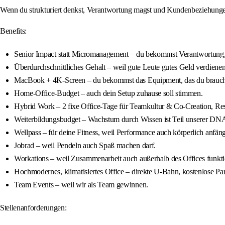
Wenn du strukturiert denkst, Verantwortung magst und Kundenbeziehungen w
Benefits:
Senior Impact statt Micromanagement – du bekommst Verantwortung,
Überdurchschnittliches Gehalt – weil gute Leute gutes Geld verdienen
MacBook + 4K-Screen – du bekommst das Equipment, das du brauch
Home-Office-Budget – auch dein Setup zuhause soll stimmen.
Hybrid Work – 2 fixe Office-Tage für Teamkultur & Co-Creation, Rest
Weiterbildungsbudget – Wachstum durch Wissen ist Teil unserer DNA
Wellpass – für deine Fitness, weil Performance auch körperlich anfäng
Jobrad – weil Pendeln auch Spaß machen darf.
Workations – weil Zusammenarbeit auch außerhalb des Offices funktio
Hochmodernes, klimatisiertes Office – direkte U-Bahn, kostenlose Pa
Team Events – weil wir als Team gewinnen.
Stellenanforderungen: