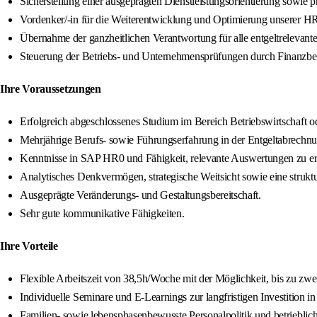
Sicherstellung einer ausgeprägten Dienstleistungsorientierung sowie 
Vordenker/-in für die Weiterentwicklung und Optimierung unserer H
Übernahme der ganzheitlichen Verantwortung für alle entgeltrelevan
Steuerung der Betriebs- und Unternehmensprüfungen durch Finanzbeh
Ihre Voraussetzungen
Erfolgreich abgeschlossenes Studium im Bereich Betriebswirtschaft 
Mehrjährige Berufs- sowie Führungserfahrung in der Entgeltabrechnu
Kenntnisse in SAP HR0 und Fähigkeit, relevante Auswertungen zu erst
Analytisches Denkvermögen, strategische Weitsicht sowie eine struktu
Ausgeprägte Veränderungs- und Gestaltungsbereitschaft.
Sehr gute kommunikative Fähigkeiten.
Ihre Vorteile
Flexible Arbeitszeit von 38,5h/Woche mit der Möglichkeit, bis zu zw
Individuelle Seminare und E-Learnings zur langfristigen Investition i
Familien- sowie lebensphasenbewusste Personalpolitik und betriebl