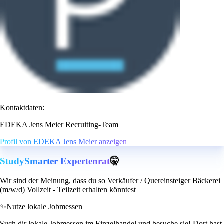
Kontaktdaten:
EDEKA Jens Meier Recruiting-Team
Profil von EDEKA Jens Meier anzeigen
StudySmarter Expertenrat
🤫
Wir sind der Meinung, dass du so Verkäufer / Quereinsteiger Bäckerei
(m/w/d) Vollzeit - Teilzeit erhalten könntest
✨
Nutze lokale Jobmessen
Such dir lokale Jobmessen im Einzelhandel und besuche sie! Dort hast