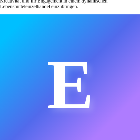
Kreativität und Ihr Engagement in einem dynamischen
Lebensmitteleinzelhandel einzubringen.
E