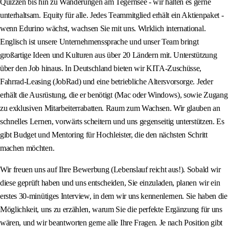
Quizzen bis hin zu Wanderungen am Tegernsee - wir halten es gerne
unterhaltsam. Equity für alle. Jedes Teammitglied erhält ein Aktienpaket -
wenn Edurino wächst, wachsen Sie mit uns. Wirklich international.
Englisch ist unsere Unternehmenssprache und unser Team bringt
großartige Ideen und Kulturen aus über 20 Ländern mit. Unterstützung
über den Job hinaus. In Deutschland bieten wir KITA-Zuschüsse,
Fahrrad-Leasing (JobRad) und eine betriebliche Altersvorsorge. Jeder
erhält die Ausrüstung, die er benötigt (Mac oder Windows), sowie Zugang
zu exklusiven Mitarbeiterrabatten. Raum zum Wachsen. Wir glauben an
schnelles Lernen, vorwärts scheitern und uns gegenseitig unterstützen. Es
gibt Budget und Mentoring für Hochleister, die den nächsten Schritt
machen möchten.
Wir freuen uns auf Ihre Bewerbung (Lebenslauf reicht aus!). Sobald wir
diese geprüft haben und uns entscheiden, Sie einzuladen, planen wir ein
erstes 30-minütiges Interview, in dem wir uns kennenlernen. Sie haben die
Möglichkeit, uns zu erzählen, warum Sie die perfekte Ergänzung für uns
wären, und wir beantworten gerne alle Ihre Fragen. Je nach Position gibt