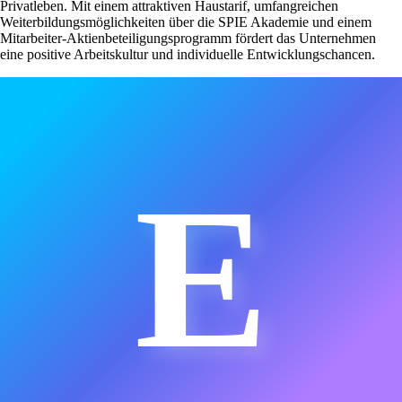
Privatleben. Mit einem attraktiven Haustarif, umfangreichen
Weiterbildungsmöglichkeiten über die SPIE Akademie und einem
Mitarbeiter-Aktienbeteiligungsprogramm fördert das Unternehmen
eine positive Arbeitskultur und individuelle Entwicklungschancen.
E