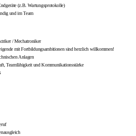
Endgeräte (z.B. Wartungsprotokolle)
tändig und im Team
ktriker / Mechatroniker
teigende mit Fortbildungsambitionen sind herzlich willkommen!
echnischen Anlagen
chaft, Teamfähigkeit und Kommunikationsstärke
B
eruf
enausgleich