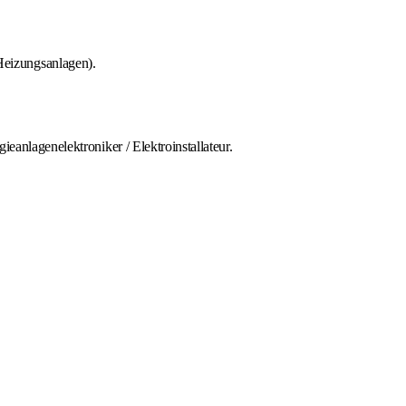
Heizungsanlagen).
ieanlagenelektroniker / Elektroinstallateur.