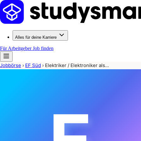
Alles für deine Karriere
Für Arbeitgeber
Job finden
Jobbörse
›
EF Süd
›
Elektriker / Elektroniker als…
E