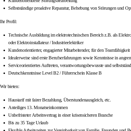
Kundenorientierte Störungsbearbeitung
Selbstständige proaktive Reparatur, Behebung von Störungen und Opt
Ihr Profil:
Technische Ausbildung im elektrotechnischen Bereich z.B. als Elektro
oder Elektroinstallateur / Industrieelektriker
Kundenorientierter, engagierter Mitarbeitender, für den Teamfähigkeit 
Idealerweise sind erste Berufserfahrungen sowie Kenntnisse in angr
Serviceorientiertes Auftreten, verantwortungsbewusste und selbststän
Deutschkenntnisse Level B2 / Führerschein Klasse B
Wir bieten:
Haustarif mit fairer Bezahlung, Überstundenausgleich, etc.
Anteiliges 13. Monatseinkommen
Unbefristeter Arbeitsvertrag in einer krisensicheren Branche
Bis zu 35 Tage Urlaub
Flexible Arbeitszeiten zur Vereinbarkeit von Familie, Freunden und B