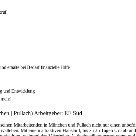
eruf
d erhalte bei Bedarf finanzielle Hilfe
ung und Entwicklung
s mehr!
chen | Pullach) Arbeitgeber: EF Süd
 seinen Mitarbeitenden in München und Pullach nicht nur einen unbefrist
Privatleben. Mit einem attraktiven Haustarif, bis zu 35 Tagen Urlaub 
 Entwicklung, während das Mitarbeiter-Aktienbeteiligungsprogramm und