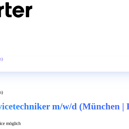
h)
h)
rvicetechniker m/w/d (München | 
ce möglich