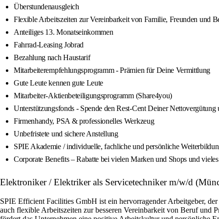
Überstundenausgleich
Flexible Arbeitszeiten zur Vereinbarkeit von Familie, Freunden und B
Anteiliges 13. Monatseinkommen
Fahrrad-Leasing Jobrad
Bezahlung nach Haustarif
Mitarbeiterempfehlungsprogramm - Prämien für Deine Vermittlung
Gute Leute kennen gute Leute
Mitarbeiter-Aktienbeteiligungsprogramm (Share4you)
Unterstützungsfonds - Spende den Rest-Cent Deiner Nettovergütung un
Firmenhandy, PSA & professionelles Werkzeug
Unbefristete und sichere Anstellung
SPIE Akademie / individuelle, fachliche und persönliche Weiterbild
Corporate Benefits – Rabatte bei vielen Marken und Shops und viele
Elektroniker / Elektriker als Servicetechniker m/w/d (Mün
SPIE Efficient Facilities GmbH ist ein hervorragender Arbeitgeber, der
auch flexible Arbeitszeiten zur besseren Vereinbarkeit von Beruf und 
fördert das Unternehmen eine positive Arbeitskultur und persönliche