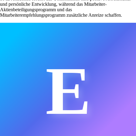
und persönliche Entwicklung, während das Mitarbeiter-
Aktienbeteiligungsprogramm und das
Mitarbeiterempfehlungsprogramm zusätzliche Anreize schaffen.
E