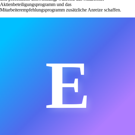
Aktienbeteiligungsprogramm und das
Mitarbeiterempfehlungsprogramm zusätzliche Anreize schaffen.
E