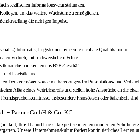
fachspezifischen Informationsveranstaltungen.
 Kollegen, um das weitere Wachstum zu ermöglichen.
endarstellung die richtigen Impulse.
chafts-) Informatik, Logistik oder eine vergleichbare Qualifikation mit.
nalen Vertrieb, mit nachweislichem Erfolg.
istikbranche und kennen das B2B-Geschäft.
ik und Logistik aus.
ischen Denkvermögen sowie mit hervorragenden Präsentations- und Verhand
schen Alltag eines Vertriebsprofis und stellen hohe Ansprüche an die eigen
Fremdsprachenkenntnisse, insbesondere Französisch oder Italienisch, sind 
hardt + Partner GmbH & Co. KG
glichkeit, Ihre IT- und Logistikexpertise in einem modernen Schulungs
dergarten. Unsere Unternehmenskultur fördert kontinuierliches Lernen 