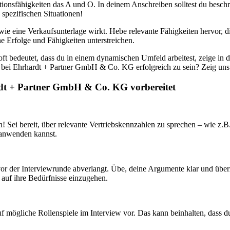
onsfähigkeiten das A und O. In deinem Anschreiben solltest du beschr
spezifischen Situationen!
 wie eine Verkaufsunterlage wirkt. Hebe relevante Fähigkeiten hervor, 
e Erfolge und Fähigkeiten unterstreichen.
ft bedeutet, dass du in einem dynamischen Umfeld arbeitest, zeige in 
, bei Ehrhardt + Partner GmbH & Co. KG erfolgreich zu sein? Zeig uns
rdt + Partner GmbH & Co. KG vorbereitet
en! Sei bereit, über relevante Vertriebskennzahlen zu sprechen – wie z
s anwenden kannst.
vor der Interviewrunde abverlangt. Übe, deine Argumente klar und überze
auf ihre Bedürfnisse einzugehen.
 auf mögliche Rollenspiele im Interview vor. Das kann beinhalten, dass 