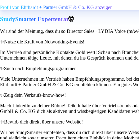
Profil von Ehrhardt + Partner GmbH & Co. KG anzeigen
StudySmarter Expertenrat
🤫
Wir sind der Meinung, dass du so Director Sales - LYDIA Voice (m/w/d
✨
Nutze die Kraft von Networking-Events!
Im Vertrieb sind persönliche Kontakte Gold wert! Schau nach Branche
Unternehmen tätige Leute, mit denen du ins Gespräch kommen und dein
✨
Such nach Empfehlungsprogrammen
Viele Unternehmen im Vertrieb haben Empfehlungsprogramme, bei dene
Ehrhardt + Partner GmbH & Co. KG empfehlen können. Ein gutes Wo
✨
Zeig dein Verkaufs-know-how!
Mach LinkedIn zu deiner Bühne! Teile Inhalte über Vertriebstrends ode
GmbH & Co. KG dich als aktiven und wissbegierigen Kandidaten wa
✨
Bewirb dich direkt über unsere Website!
Wir bei StudySmarter empfehlen, dass du dich direkt über unsere Web
und vielleicht sogar unseren Recruitern einen Einblick in deine Motiva