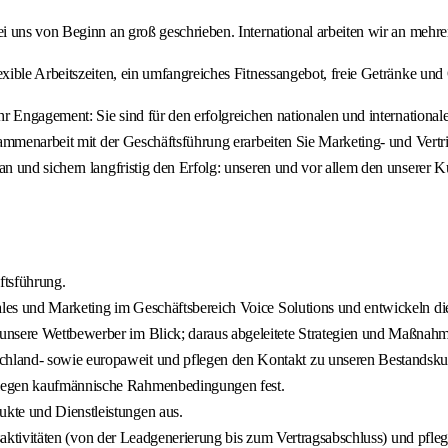
i uns von Beginn an groß geschrieben. International arbeiten wir an mehr
ible Arbeitszeiten, ein umfangreiches Fitnessangebot, freie Getränke und
r Engagement: Sie sind für den erfolgreichen nationalen und internationa
ammenarbeit mit der Geschäftsführung erarbeiten Sie Marketing- und Vertr
n und sichern langfristig den Erfolg: unseren und vor allem den unserer 
ftsführung.
les und Marketing im Geschäftsbereich Voice Solutions und entwickeln die 
unsere Wettbewerber im Blick; daraus abgeleitete Strategien und Maßnahm
chland- sowie europaweit und pflegen den Kontakt zu unseren Bestandsk
 legen kaufmännische Rahmenbedingungen fest.
kte und Dienstleistungen aus.
riebsaktivitäten (von der Leadgenerierung bis zum Vertragsabschluss) und p