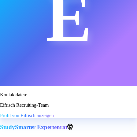
E
Kontaktdaten:
Eifrisch Recruiting-Team
Profil von Eifrisch anzeigen
StudySmarter Expertenrat
🤫