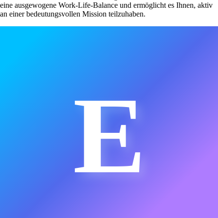
eine ausgewogene Work-Life-Balance und ermöglicht es Ihnen, aktiv
an einer bedeutungsvollen Mission teilzuhaben.
E