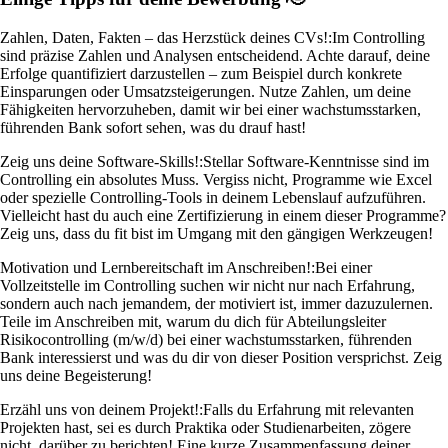
Zahlen, Daten, Fakten – das Herzstück deines CVs!:
Im Controlling
sind präzise Zahlen und Analysen entscheidend. Achte darauf, deine
Erfolge quantifiziert darzustellen – zum Beispiel durch konkrete
Einsparungen oder Umsatzsteigerungen. Nutze Zahlen, um deine
Fähigkeiten hervorzuheben, damit wir bei einer wachstumsstarken,
führenden Bank sofort sehen, was du drauf hast!
Zeig uns deine Software-Skills!:
Stellar Software-Kenntnisse sind im
Controlling ein absolutes Muss. Vergiss nicht, Programme wie Excel
oder spezielle Controlling-Tools in deinem Lebenslauf aufzuführen.
Vielleicht hast du auch eine Zertifizierung in einem dieser Programme?
Zeig uns, dass du fit bist im Umgang mit den gängigen Werkzeugen!
Motivation und Lernbereitschaft im Anschreiben!:
Bei einer
Vollzeitstelle im Controlling suchen wir nicht nur nach Erfahrung,
sondern auch nach jemandem, der motiviert ist, immer dazuzulernen.
Teile im Anschreiben mit, warum du dich für Abteilungsleiter
Risikocontrolling (m/w/d) bei einer wachstumsstarken, führenden
Bank interessierst und was du dir von dieser Position versprichst. Zeig
uns deine Begeisterung!
Erzähl uns von deinem Projekt!:
Falls du Erfahrung mit relevanten
Projekten hast, sei es durch Praktika oder Studienarbeiten, zögere
nicht, darüber zu berichten! Eine kurze Zusammenfassung deiner