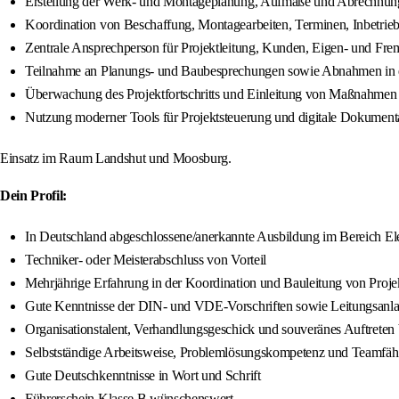
Erstellung der Werk- und Montageplanung, Aufmaße und Abrechnun
Koordination von Beschaffung, Montagearbeiten, Terminen, Inbetrie
Zentrale Ansprechperson für Projektleitung, Kunden, Eigen- und Fre
Teilnahme an Planungs- und Baubesprechungen sowie Abnahmen in e
Überwachung des Projektfortschritts und Einleitung von Maßnahme
Nutzung moderner Tools für Projektsteuerung und digitale Dokument
Einsatz im Raum Landshut und Moosburg.
Dein Profil:
In Deutschland abgeschlossene/anerkannte Ausbildung im Bereich Elekt
Techniker- oder Meisterabschluss von Vorteil
Mehrjährige Erfahrung in der Koordination und Bauleitung von Projek
Gute Kenntnisse der DIN- und VDE-Vorschriften sowie Leitungsanlage
Organisationstalent, Verhandlungsgeschick und souveränes Auftrete
Selbstständige Arbeitsweise, Problemlösungskompetenz und Teamfäh
Gute Deutschkenntnisse in Wort und Schrift
Führerschein Klasse B wünschenswert