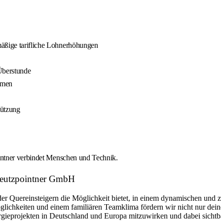
mäßige tarifliche Lohnerhöhungen
Überstunde
ehmen
tützung
intner verbindet Menschen und Technik.
Kreutzpointner GmbH
r Quereinsteigern die Möglichkeit bietet, in einem dynamischen und zu
lichkeiten und einem familiären Teamklima fördern wir nicht nur dein
rgieprojekten in Deutschland und Europa mitzuwirken und dabei sichtba