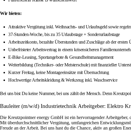
Wir bieten:
Attraktive Vergütung inkl. Weihnachts- und Urlaubsgeld sowie regel
37‑Stunden-Woche, bis zu 35 Urlaubstage + Sonderurlaubstage
Arbeitszeitkonto, bezahlte Überstunden und Zuschläge ab der ersten 
Unbefristeter Arbeitsvertrag in einem krisensicheren Familienuntern
E‑Bike‑Leasing, Sportangebote & Gesundheitsmanagement
Weiterbildung (Techniker‑ oder Meisterschule) mit finanzieller Unters
Kurzer Freitag, keine Montageeinsätze mit Übernachtung
Hochwertige Arbeitskleidung & Werkzeug inkl. Waschservice
Bei uns bist Du keine Nummer, bei uns zählt der Mensch. Denn Kreutzpo
Bauleiter (m/w/d) Industrietechnik Arbeitgeber: Elektro 
Die Kreutzpointner energy GmbH ist ein hervorragender Arbeitgeber, de
Mit überdurchschnittlicher Vergütung, umfangreichen Entwicklungsmög
Freude an der Arbeit. Bei uns hast du die Chance, aktiv an großen Ene