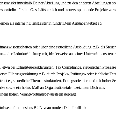
senstransfer innerhalb Deiner Abteilung und zu den anderen Abteilungen s
gsportfolios für den Geschäftsbereich und steuerst spannende Projekte zur
men als interne:r Dienstleister:in rundet Dein Aufgabengebiet ab.
nanzwissenschaften oder über eine steuerliche Ausbildung, z.B. als Steuerfa
anz- oder Lohnbuchhaltung mit, idealerweise aus einer Unternehmenssteue
n, etwa bei Ertragsteuererklärungen, Tax Compliance, steuerlichen Prozes
ste Führungserfahrung z.B. durch Projekt-, Prüfungs- oder fachliche Te
st es, steuerliche Themen strukturiert, lösungsorientiert und mit hoher Se
ke sowie ein hohes Maß an Organisationstalent zeichnen Dich aus.
n einem hohen Verantwortungsbewusstsein geprägt.
nisse auf mindestens B2 Niveau runden Dein Profil ab.