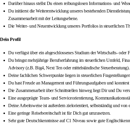
Darüber hinaus stellst Du einen reibungslosen Informations- und Wis
Du initiierst die Weiterentwicklung unseres bestehenden Dienstleistun
Zusammenarbeit mit der Leitungsebene.
Die Weiter- und Neuentwicklung unseres Portfolios in steuerlichen The
Dein Profil
Du verfügst über ein abgeschlossenes Studium der Wirtschafts- oder Fi
Du bringst mehrjährige Berufserfahrung im steuerlichen Umfeld, Fin
Advisory (z.B. Big4, Next Ten oder mittelständische Steuerberatung).
Deine fachlichen Schwerpunkte liegen in steuerlichen Fragestellunge
Du hast Freude an Management und Führungsaufgaben und konntest er
Die Zusammenarbeit über Schnittstellen hinweg liegt Dir und Du versteh
Eine ausgeprägte Team- und Serviceorientierung, Kommunikationsstär
Deine Arbeitsweise ist außerdem zielorientiert, selbstständig und vo
Eine geringe Reisebereitschaft ist für Dich gut umzusetzen.
Sehr gute Deutschkenntnisse auf C1 Niveau sowie gute Englischkennt