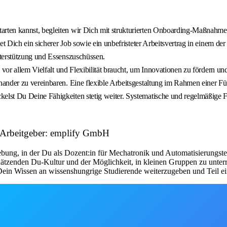
rten kannst, begleiten wir Dich mit strukturierten Onboarding‑Maßnahm
tet Dich ein sicherer Job sowie ein unbefristeter Arbeitsvertrag in einem
nterstützung und Essenszuschüssen.
vor allem Vielfalt und Flexibilität braucht, um Innovationen zu fördern und 
ander zu vereinbaren. Eine flexible Arbeitsgestaltung im Rahmen einer Fün
lst Du Deine Fähigkeiten stetig weiter. Systematische und regelmäßige 
g Arbeitgeber: emplify GmbH
ebung, in der Du als Dozent:in für Mechatronik und Automatisierungste
schätzenden Du-Kultur und der Möglichkeit, in kleinen Gruppen zu unter
ein Wissen an wissenshungrige Studierende weiterzugeben und Teil ein