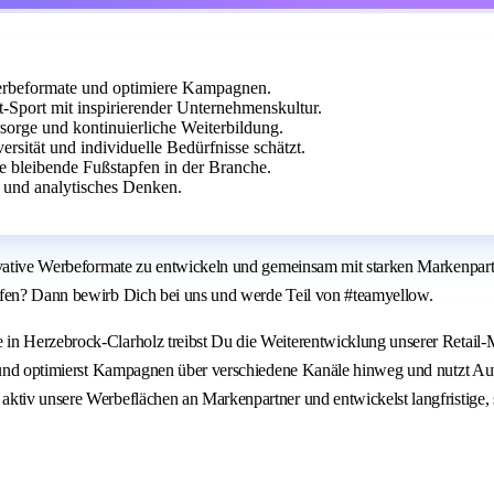
 Werbeformate und optimiere Kampagnen.
-Sport mit inspirierender Unternehmenskultur.
rsorge und kontinuierliche Weiterbildung.
sität und individuelle Bedürfnisse schätzt.
e bleibende Fußstapfen in der Branche.
g und analytisches Denken.
nnovative Werbeformate zu entwickeln und gemeinsam mit starken Markenpa
affen? Dann bewirb Dich bei uns und werde Teil von #teamyellow.
n Herzebrock-Clarholz treibst Du die Weiterentwicklung unserer Retail-Me
t und optimierst Kampagnen über verschiedene Kanäle hinweg und nutzt Aut
ktiv unsere Werbeflächen an Markenpartner und entwickelst langfristige, 