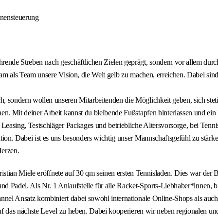
gnensteuerung
rende Streben nach geschäftlichen Zielen geprägt, sondern vor allem durch
am als Team unsere Vision, die Welt gelb zu machen, erreichen. Dabei sind
h, sondern wollen unseren Mitarbeitenden die Möglichkeit geben, sich steti
. Mit deiner Arbeit kannst du bleibende Fußstapfen hinterlassen und ein B
Leasing, Testschläger Packages und betriebliche Altersvorsorge, bei Tenn
tion. Dabei ist es uns besonders wichtig unser Mannschaftsgefühl zu stärke
Herzen.
tian Miele eröffnete auf 30 qm seinen ersten Tennisladen. Dies war der B
 Padel. Als Nr. 1 Anlaufstelle für alle Racket-Sports-Liebhaber*innen, bi
Ansatz kombiniert dabei sowohl internationale Online-Shops als auch >30
 das nächste Level zu heben. Dabei kooperieren wir neben regionalen un