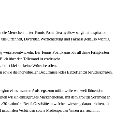
 die Menschen hinter Tennis-Point. #teamyellow sorgt mit Inspiration,
 uns Offenheit, Diversität, Wertschätzung und Fairness genauso wichtig,
g weiterzuentwickeln. Bei Tennis-Point kannst du all deine Fähigkeiten
lick über den Tellerrand ist erwünscht.
is-Point bleiben keine Wünsche offen.
n sowie die individuellen Bedürfnisse jedes Einzelnen zu berücksichtigen.
eginn eines rasanten Aufstiegs zum mittlerweile weltweit führenden
eten wir ein einzigartiges Markenerlebnis, mit dem größten Sortiment an
 stationäre Retail-Geschäfte in welchen wir stetig daran arbeiten, die
d nationalen Verbänden sowie Medienpartner*innen u.a. auch mit