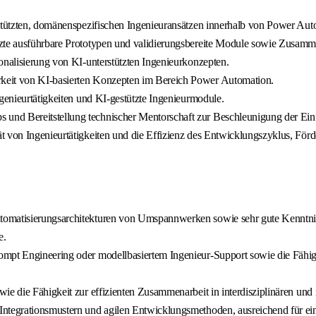
gestützten, domänenspezifischen Ingenieuransätzen innerhalb von Power Au
tzte ausführbare Prototypen und validierungsbereite Module sowie Zusam
onalisierung von KI-unterstützten Ingenieurkonzepten.
rkeit von KI-basierten Konzepten im Bereich Power Automation.
ngenieurtätigkeiten und KI-gestützte Ingenieurmodule.
nd Bereitstellung technischer Mentorschaft zur Beschleunigung der Einfüh
ät von Ingenieurtätigkeiten und die Effizienz des Entwicklungszyklus, Fö
tomatisierungsarchitekturen von Umspannwerken sowie sehr gute Kenntnis
e.
ompt Engineering oder modellbasiertem Ingenieur-Support sowie die Fähig
ie die Fähigkeit zur effizienten Zusammenarbeit in interdisziplinären un
Integrationsmustern und agilen Entwicklungsmethoden, ausreichend für ei