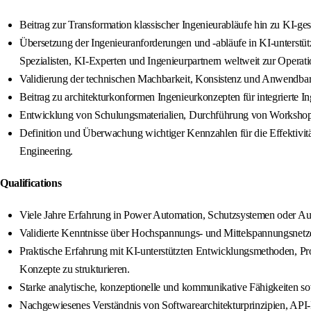
Beitrag zur Transformation klassischer Ingenieurabläufe hin zu KI-
Übersetzung der Ingenieuranforderungen und -abläufe in KI-unterstü
Spezialisten, KI-Experten und Ingenieurpartnern weltweit zur Operati
Validierung der technischen Machbarkeit, Konsistenz und Anwendba
Beitrag zu architekturkonformen Ingenieurkonzepten für integrierte I
Entwicklung von Schulungsmaterialien, Durchführung von Workshops u
Definition und Überwachung wichtiger Kennzahlen für die Effektivit
Engineering.
Qualifications
Viele Jahre Erfahrung in Power Automation, Schutzsystemen oder Au
Validierte Kenntnisse über Hochspannungs- und Mittelspannungsnetz
Praktische Erfahrung mit KI-unterstützten Entwicklungsmethoden, Pr
Konzepte zu strukturieren.
Starke analytische, konzeptionelle und kommunikative Fähigkeiten sow
Nachgewiesenes Verständnis von Softwarearchitekturprinzipien, API-