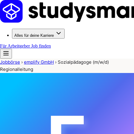
Alles für deine Karriere
Für Arbeitgeber
Job finden
Jobbörse
›
emplify GmbH
›
Sozialpädagoge (m/w/d)
Regionalleitung