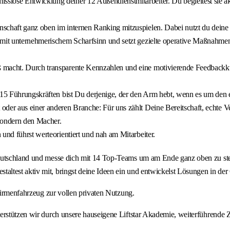
lose Entwicklung deiner 12 Außendienstmitarbeiter. Du begleitest sie akt
schaft ganz oben im internen Ranking mitzuspielen. Dabei nutzt du deine a
 mit unternehmerischem Scharfsinn und setzt gezielte operative Maßnahmen 
 macht. Durch transparente Kennzahlen und eine motivierende Feedbackkult
 15 Führungskräften bist Du derjenige, der den Arm hebt, wenn es um den e
oder aus einer anderen Branche: Für uns zählt Deine Bereitschaft, echte 
 sondern den Macher.
und führst werteorientiert und nah am Mitarbeiter.
eutschland und messe dich mit 14 Top-Teams um am Ende ganz oben zu steh
ltest aktiv mit, bringst deine Ideen ein und entwickelst Lösungen in de
-Firmenfahrzeug zur vollen privaten Nutzung.
erstützen wir durch unsere hauseigene Liftstar Akademie, weiterführende 