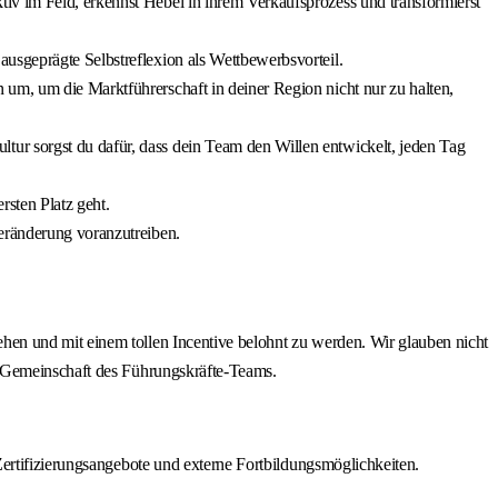
iv im Feld, erkennst Hebel in ihrem Verkaufsprozess und transformierst
usgeprägte Selbstreflexion als Wettbewerbsvorteil.
um, um die Marktführerschaft in deiner Region nicht nur zu halten,
ur sorgst du dafür, dass dein Team den Willen entwickelt, jeden Tag
rsten Platz geht.
Veränderung voranzutreiben.
en und mit einem tollen Incentive belohnt zu werden. Wir glauben nicht
r Gemeinschaft des Führungskräfte-Teams.
Zertifizierungsangebote und externe Fortbildungsmöglichkeiten.