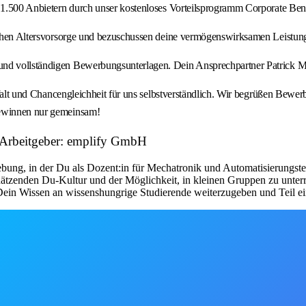
r 1.500 Anbietern durch unser kostenloses Vorteilsprogramm Corporate Bene
blichen Altersvorsorge und bezuschussen deine vermögenswirksamen Leistun
und vollständigen Bewerbungsunterlagen. Dein Ansprechpartner Patrick M
ielfalt und Chancengleichheit für uns selbstverständlich. Wir begrüßen Be
gewinnen nur gemeinsam!
n Arbeitgeber: emplify GmbH
ebung, in der Du als Dozent:in für Mechatronik und Automatisierungste
schätzenden Du-Kultur und der Möglichkeit, in kleinen Gruppen zu unter
ein Wissen an wissenshungrige Studierende weiterzugeben und Teil ein