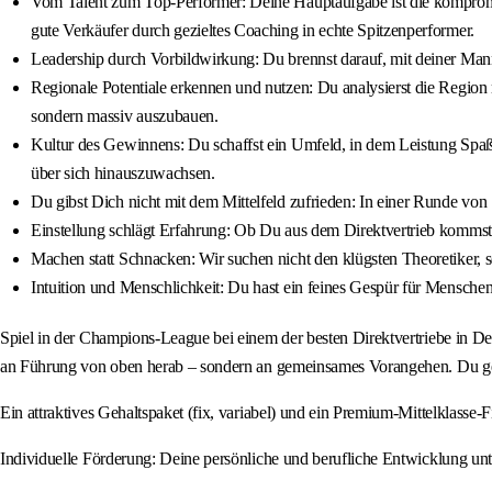
Vom Talent zum Top-Performer: Deine Hauptaufgabe ist die kompromiss
gute Verkäufer durch gezieltes Coaching in echte Spitzenperformer.
Leadership durch Vorbildwirkung: Du brennst darauf, mit deiner Mann
Regionale Potentiale erkennen und nutzen: Du analysierst die Region
sondern massiv auszubauen.
Kultur des Gewinnens: Du schaffst ein Umfeld, in dem Leistung Spaß
über sich hinauszuwachsen.
Du gibst Dich nicht mit dem Mittelfeld zufrieden: In einer Runde von
Einstellung schlägt Erfahrung: Ob Du aus dem Direktvertrieb kommst 
Machen statt Schnacken: Wir suchen nicht den klügsten Theoretiker,
Intuition und Menschlichkeit: Du hast ein feines Gespür für Menschen 
Spiel in der Champions-League bei einem der besten Direktvertriebe in D
an Führung von oben herab – sondern an gemeinsames Vorangehen. Du gesta
Ein attraktives Gehaltspaket (fix, variabel) und ein Premium-Mittelklasse
Individuelle Förderung: Deine persönliche und berufliche Entwicklung unt