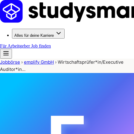
Alles für deine Karriere
Für Arbeitgeber
Job finden
Jobbörse
›
emplify GmbH
›
Wirtschaftsprüfer*in/Executive
Auditor*in…