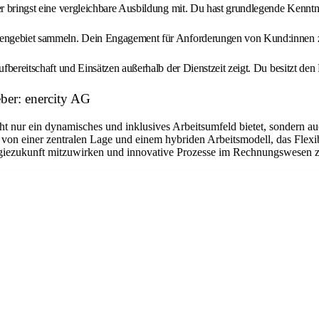
er bringst eine vergleichbare Ausbildung mit. Du hast grundlegende Kenntn
abengebiet sammeln. Dein Engagement für Anforderungen von Kund:innen ze
ufbereitschaft und Einsätzen außerhalb der Dienstzeit zeigt. Du besitzt den
eber: enercity AG
icht nur ein dynamisches und inklusives Arbeitsumfeld bietet, sondern a
 von einer zentralen Lage und einem hybriden Arbeitsmodell, das Flexi
ergiezukunft mitzuwirken und innovative Prozesse im Rechnungswesen z