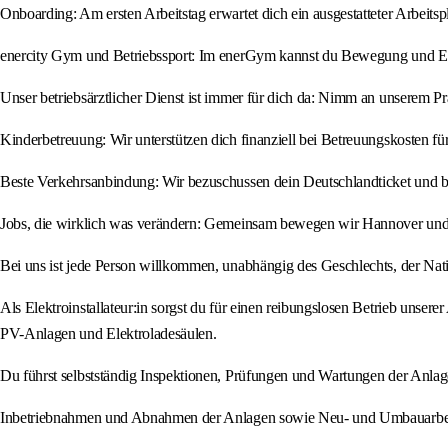
Onboarding: Am ersten Arbeitstag erwartet dich ein ausgestatteter Arbeit
enercity Gym und Betriebssport: Im enerGym kannst du Bewegung und Entsp
Unser betriebsärztlicher Dienst ist immer für dich da: Nimm an unserem P
Kinderbetreuung: Wir unterstützen dich finanziell bei Betreuungskosten fü
Beste Verkehrsanbindung: Wir bezuschussen dein Deutschlandticket und 
Jobs, die wirklich was verändern: Gemeinsam bewegen wir Hannover und le
Bei uns ist jede Person willkommen, unabhängig des Geschlechts, der Natio
Als Elektroinstallateur:in sorgst du für einen reibungslosen Betrieb un
PV-Anlagen und Elektroladesäulen.
Du führst selbstständig Inspektionen, Prüfungen und Wartungen der Anlag
Inbetriebnahmen und Abnahmen der Anlagen sowie Neu- und Umbauarbei