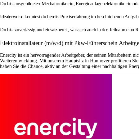
Du bist ausgebildete:r Mechatroniker:in, Energieanlagenelektroniker:in od
Idealerweise konntest du bereits Praxiserfahrung im beschriebenen Aufg
Du bist zuverlässig und einsatzbereit, was sich auch in der Teilnahme an R
Elektroinstallateur (m/w/d) mit Pkw-Führerschein Arbeitg
Enercity ist ein hervorragender Arbeitgeber, der seinen Mitarbeitern n
Weiterentwicklung. Mit unserem Hauptsitz in Hannover profitieren Sie
haben Sie die Chance, aktiv an der Gestaltung einer nachhaltigen En