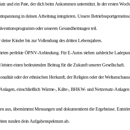
splatz und ein Pate, der dich beim Ankommen unterstützt. In der ersten Wo
annung in deinen Arbeitstag integrieren. Unsere Betriebssportgemeinscha
räventionsprogramm oder unseren Gesundheitstagen teil.
r deine Kinder bis zur Vollendung des dritten Lebensjahres.
bieten perfekte ÖPNV-Anbindung. Für E-Autos stehen zahlreiche Ladepunk
isten einen bedeutenden Beitrag für die Zukunft unserer Gesellschaft.
nalität oder der ethnischen Herkunft, der Religion oder der Weltanschauung
serer Anlagen, einschließlich Wärme-, Kälte-, BHKW- und Netzersatz-Anla
en aus, übernimmst Messungen und dokumentierst die Ergebnisse. Entstöru
ten runden dein Aufgabenspektrum ab.