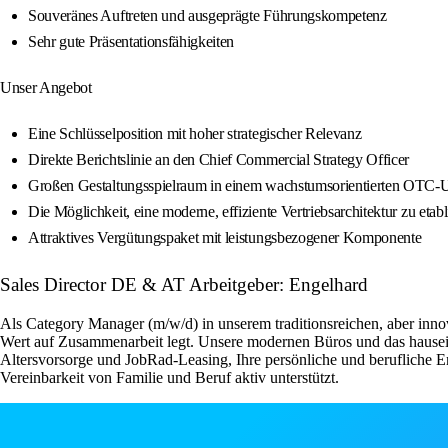
Souveränes Auftreten und ausgeprägte Führungskompetenz
Sehr gute Präsentationsfähigkeiten
Unser Angebot
Eine Schlüsselposition mit hoher strategischer Relevanz
Direkte Berichtslinie an den Chief Commercial Strategy Officer
Großen Gestaltungsspielraum in einem wachstumsorientierten OTC-
Die Möglichkeit, eine moderne, effiziente Vertriebsarchitektur zu etabl
Attraktives Vergütungspaket mit leistungsbezogener Komponente
Sales Director DE & AT Arbeitgeber: Engelhard
Als Category Manager (m/w/d) in unserem traditionsreichen, aber inno
Wert auf Zusammenarbeit legt. Unsere modernen Büros und das hauseig
Altersvorsorge und JobRad-Leasing, Ihre persönliche und berufliche E
Vereinbarkeit von Familie und Beruf aktiv unterstützt.