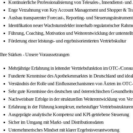
Kontinuierliche Professionalisierung von Telesales-, Innendienst- und
Enge Verzahnung von Key Account Management und Shopper & Tr
Ausbau transparenter Forecast-, Reporting- und Steuerungsinstrument
Identifikation neuer Wachstumsfelder innerhalb regulatorischer Rah
Führung, Coaching, Motivation und Weiterentwicklung der unterstell
Förderung einer leistungs- und ergebnisorientierten Vertriebskultur
Ihre Stärken - Unsere Voraussetzungen
Mehrjährige Erfahrung in leitender Vertriebsfunktion im OTC-/Con
Fundierte Kenntnisse des Apothekenmarktes in Deutschland und ideal
Verständnis der Rolle und Einflussmechanismen von Ärzten im OTC
Sehr gute Kenntnisse des deutschen und österreichischen Gesundheit
Nachweisbare Erfolge in der strukturellen Weiterentwicklung von Ver
Erfahrung in der Führung komplexer, mehrstufiger Vertriebsstrukture
Ausgeprägte analytische Kompetenz und KPI-getriebene Steuerung
Sicher im Umgang mit Markt- und Distributionsdaten
Unternehmerisches Mindset mit klarer Ergebnisverantwortung