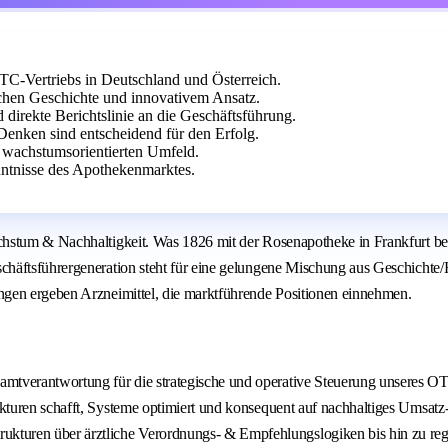
OTC-Vertriebs in Deutschland und Österreich.
chen Geschichte und innovativem Ansatz.
 direkte Berichtslinie an die Geschäftsführung.
enken sind entscheidend für den Erfolg.
m wachstumsorientierten Umfeld.
ntnisse des Apothekenmarktes.
stum & Nachhaltigkeit. Was 1826 mit der Rosenapotheke in Frankfurt began
häftsführergeneration steht für eine gelungene Mischung aus Geschichte/H
ngen ergeben Arzneimittel, die marktführende Positionen einnehmen.
amtverantwortung für die strategische und operative Steuerung unseres OT
ukturen schafft, Systeme optimiert und konsequent auf nachhaltiges Umsatz-
ukturen über ärztliche Verordnungs- & Empfehlungslogiken bis hin zu 