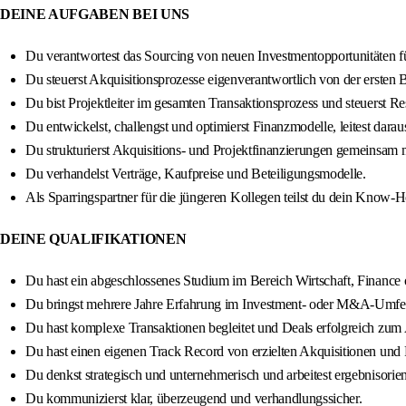
DEINE AUFGABEN BEI UNS
Du verantwortest das Sourcing von neuen Investmentopportunitäten 
Du steuerst Akquisitionsprozesse eigenverantwortlich von der ersten B
Du bist Projektleiter im gesamten Transaktionsprozess und steuerst R
Du entwickelst, challengst und optimierst Finanzmodelle, leitest da
Du strukturierst Akquisitions- und Projektfinanzierungen gemeinsam m
Du verhandelst Verträge, Kaufpreise und Beteiligungsmodelle.
Als Sparringspartner für die jüngeren Kollegen teilst du dein Know-H
DEINE QUALIFIKATIONEN
Du hast ein abgeschlossenes Studium im Bereich Wirtschaft, Finance
Du bringst mehrere Jahre Erfahrung im Investment- oder M&A-Umfeld 
Du hast komplexe Transaktionen begleitet und Deals erfolgreich zum 
Du hast einen eigenen Track Record von erzielten Akquisitionen und 
Du denkst strategisch und unternehmerisch und arbeitest ergebnisorient
Du kommunizierst klar, überzeugend und verhandlungssicher.