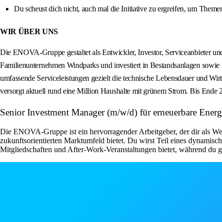
Du scheust dich nicht, auch mal die Initiative zu ergreifen, um Them
WIR ÜBER UNS
Die ENOVA-Gruppe gestaltet als Entwickler, Investor, Serviceanbieter un
Familienunternehmen Windparks und investiert in Bestandsanlagen sowie 
umfassende Serviceleistungen gezielt die technische Lebensdauer und W
versorgt aktuell rund eine Million Haushalte mit grünem Strom. Bis End
Senior Investment Manager (m/w/d) für erneuerbare En
Die ENOVA-Gruppe ist ein hervorragender Arbeitgeber, der dir als W
zukunftsorientierten Marktumfeld bietet. Du wirst Teil eines dynamis
Mitgliedschaften und After-Work-Veranstaltungen bietet, während du 