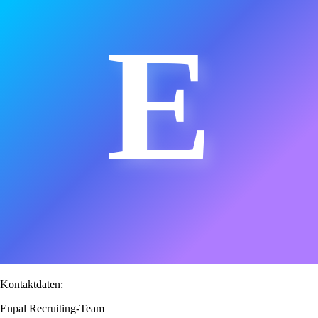
E
Kontaktdaten:
Enpal Recruiting-Team