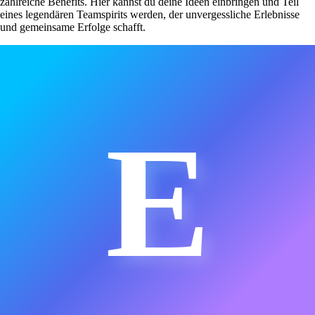
zahlreiche Benefits. Hier kannst du deine Ideen einbringen und Teil
eines legendären Teamspirits werden, der unvergessliche Erlebnisse
und gemeinsame Erfolge schafft.
E