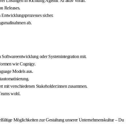
erer Lösungen in Richtung Agentic AI aktiv voran.
on Releases.
n Entwicklungsprozesses sicher.
rungsmaßnahmen ab.
in Softwareentwicklung oder Systemintegration mit.
tformen wie Cognigy.
nguage Models aus.
automatisierung.
tiert mit verschiedenen Stakeholder:innen zusammen.
 Teams wohl.
elfältige Möglichkeiten zur Gestaltung unserer Unternehmenskultur – Du