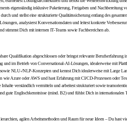
, erarbeitest Lösungsarchitekturen und treibst die Weiterentwicklung uns
ments eigenständig inklusive Paketierung, Freigaben und Nachbereitung v
rch und stellst eine strukturierte Qualitätssicherung entlang des gesamte
Lösungen, analysierst Konversationsdaten und leitest konkrete Verbesse
und stimmst Dich mit internen IT-Teams sowie Fachbereichen ab.
hbare Qualifikation abgeschlossen oder bringst relevante Berufserfahrung 
ng und im Betrieb von Conversational-AI-Lösungen, idealerweise mit Plat
Is sowie NLU-/NLP-Konzepten und kennst Dich idealerweise mit Large La
n wie Azure oder AWS und hast Erfahrung mit CI/CD-Prozessen oder Test
nhalte verständlich vermitteln und arbeitest strukturiert sowie teamorien
d gute Englischkenntnisse (mind. B2) und fühlst Dich in internationalen
Hierarchien, agilen Arbeitsmethoden und Raum für neue Ideen – Du hast vi