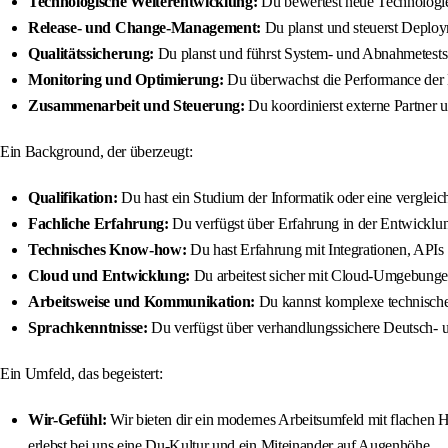
Technologische Weiterentwicklung:
Du bewertest neue Technologien
Release- und Change-Management:
Du planst und steuerst Deploy
Qualitätssicherung:
Du planst und führst System- und Abnahmetests du
Monitoring und Optimierung:
Du überwachst die Performance der 
Zusammenarbeit und Steuerung:
Du koordinierst externe Partner 
Ein Background, der überzeugt:
Qualifikation:
Du hast ein Studium der Informatik oder eine vergleic
Fachliche Erfahrung:
Du verfügst über Erfahrung in der Entwicklu
Technisches Know-how:
Du hast Erfahrung mit Integrationen, AP
Cloud und Entwicklung:
Du arbeitest sicher mit Cloud-Umgebunge
Arbeitsweise und Kommunikation:
Du kannst komplexe technische I
Sprachkenntnisse:
Du verfügst über verhandlungssichere Deutsch- un
Ein Umfeld, das begeistert:
Wir-Gefühl:
Wir bieten dir ein modernes Arbeitsumfeld mit flachen 
erlebst bei uns eine Du-Kultur und ein Miteinander auf Augenhöhe.