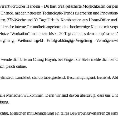
erantwortliches Handeln – Du hast breit gefächerte Möglichkeiten der pers
 Chance, mit den neuesten Technologie-Trends zu arbeiten und Innovation
iten, 37h-Woche und 30 Tage Urlaub, Kombination aus Home-Office und Vor
n zahlreiche interne Gesundheitsangebote, eine hochwertige Kantine mit verg
Nutze "Workation" und arbeite bis zu 20 Tage/Jahr aus dem europäischen 
Vergütung – Weihnachtsgeld – Erfolgsabhängige Vergütung – Vermögenswir
de dich bitte an Chung Huynh, bei Fragen zur Stelle melde dich bei Chris
ich gleich online.
edt, Landshut, standortübergreifend. Beschäftigungsart: Befristet. Abtei
 alle Menschen willkommen. Denn wir sind davon überzeugt, dass uns Unt
rbung.
wichtig, Menschen mit Behinderung ein faires Bewerbungsverfahren zu ermö